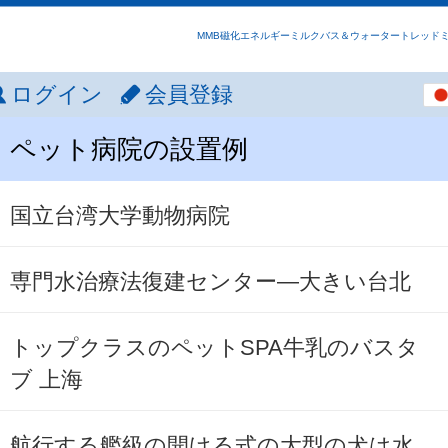
MMB磁化エネルギーミルクバス＆ウォータートレッド
ログイン
会員登録
ペット病院の設置例
国立台湾大学動物病院
専門水治療法復建センター―大きい台北
トップクラスのペットSPA牛乳のバスタ
ブ 上海
航行する艦級の開ける式の大型の犬は水