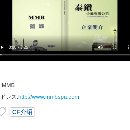
:MMB
ドレス:
http://www.mmbspa.com
CF介绍