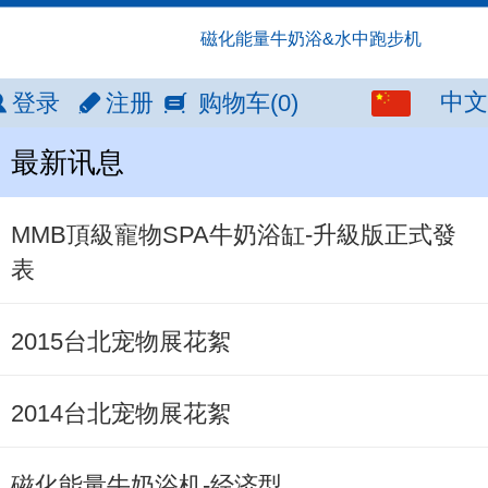
磁化能量牛奶浴&水中跑步机
中文
中文
登录
注册
购物车
(0)
English
最新讯息
繁体
MMB頂級寵物SPA牛奶浴缸-升級版正式發
表
日本語
2015台北宠物展花絮
2014台北宠物展花絮
磁化能量牛奶浴机-经济型